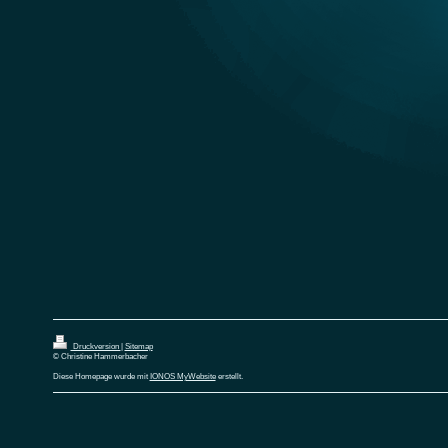
Druckversion
|
Sitemap
© Christine Hammerbacher
Diese Homepage wurde mit
IONOS MyWebsite
erstellt.