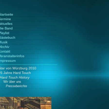
tartseite
Termine
Aktuelles
Die Band
laylist
Gästebuch
Musik
Archiv
Kontakt
Veranstalterinfos
Impressum
Star von Würzburg 2010
25 Jahre Hard Touch
Hard Touch History
Wir über uns
Presseberichte