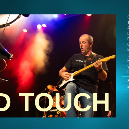
S
P
D TOUCH