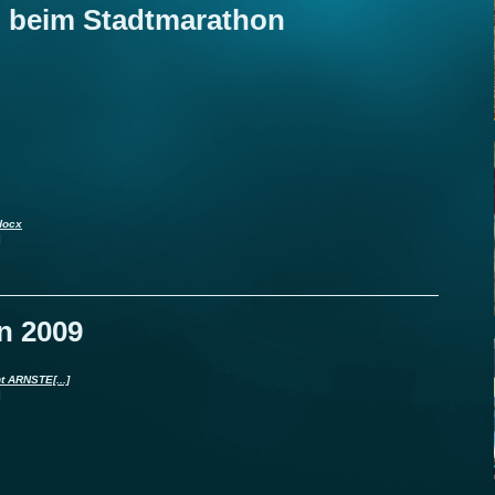
 beim Stadtmarathon
docx
]
n 2009
t ARNSTE[...]
]