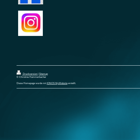
Druckversion
|
Sitemap
© Christine Hammerbacher
Diese Homepage wurde mit
IONOS MyWebsite
erstellt.