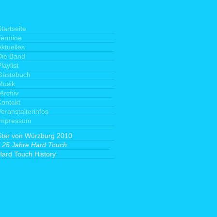
tartseite
Termine
Aktuelles
Die Band
laylist
Gästebuch
Musik
Archiv
Kontakt
Veranstalterinfos
Impressum
Star von Würzburg 2010
25 Jahre Hard Touch
Hard Touch History