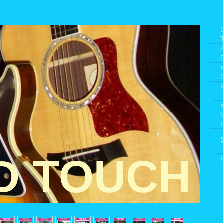
S
P
D TOUCH